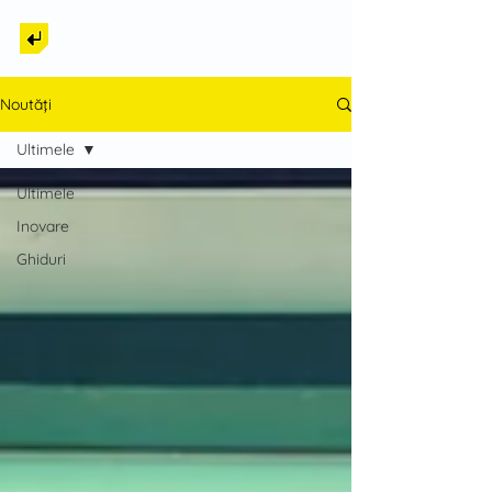
Back to Tech
Noutăți
Ultimele
Ultimele
Inovare
Ghiduri