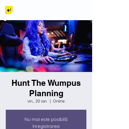
Back to Tech
Hunt The Wumpus
Planning
vin., 20 ian.
  |  
Online
Nu mai este posibilă
înregistrarea