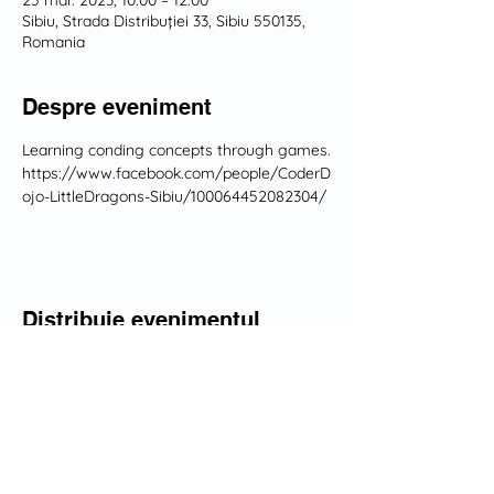
25 mar. 2023, 10:00 – 12:00
Sibiu, Strada Distribuției 33, Sibiu 550135,
Romania
Despre eveniment
Learning conding concepts through games.
https://www.facebook.com/people/CoderD
ojo-LittleDragons-Sibiu/100064452082304/
Distribuie evenimentul
Dezvoltăm împreună o
comunitate orientată spre