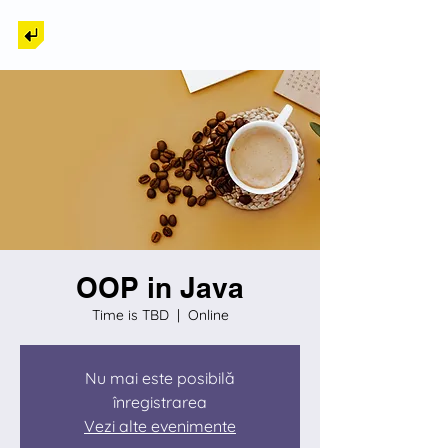
Back to Tech
OOP in Java
Time is TBD
  |  
Online
Nu mai este posibilă
înregistrarea
Vezi alte evenimente