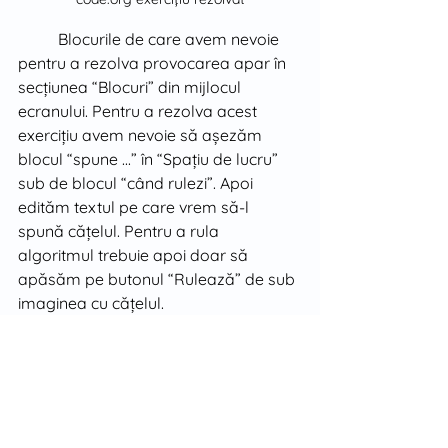
Blocurile de care avem nevoie 
pentru a rezolva provocarea apar în 
secțiunea “Blocuri” din mijlocul 
ecranului. Pentru a rezolva acest 
exercițiu avem nevoie să așezăm 
blocul “spune ...” în “Spațiu de lucru” 
sub de blocul “când rulezi”. Apoi 
edităm textul pe care vrem să-l 
spună cățelul. Pentru a rula 
algoritmul trebuie apoi doar să 
apăsăm pe butonul “Rulează” de sub 
imaginea cu cățelul.
În acest prim exercițiu din serie 
copii învață să folosească blocul 
“spune ...”. În alte exerciții copiii vor 
învăța să mute personaje pe ecran și 
în final să folosească mai multe 
blocuri pentru a creea o poveste.