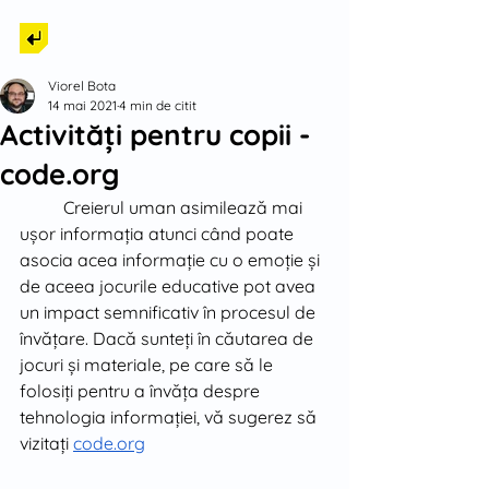
Back to Tech
Viorel Bota
14 mai 2021
4 min de citit
Activități pentru copii -
code.org
Creierul uman asimilează mai 
ușor informația atunci când poate 
asocia acea informație cu o emoție și 
de aceea jocurile educative pot avea 
un impact semnificativ în procesul de 
învățare. Dacă sunteți în căutarea de 
jocuri și materiale, pe care să le 
folosiți pentru a învăța despre 
tehnologia informației, vă sugerez să 
vizitați 
code.org