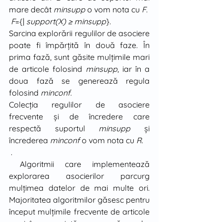
mare decât 
minsupp
 o vom nota cu 
F
. 
F
={| 
support(X) ≥ minsupp
}.
Sarcina explorării regulilor de asociere 
poate fi împărţită în două faze. În 
prima fază, sunt găsite mulţimile mari 
de articole folosind 
minsupp
, iar în a 
doua fază se generează regula 
folosind 
minconf
. 
Colecţia regulilor de asociere 
frecvente şi de încredere care 
respectă suportul 
minsupp
 şi 
încrederea 
minconf
 o vom nota cu 
R
. 
 .
 Algoritmii care implementează 
explorarea asocierilor parcurg 
mulţimea datelor de mai multe ori. 
Majoritatea algoritmilor găsesc pentru 
început mulţimile frecvente de articole 