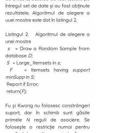
întregul set de date şi au fost obţinute 
rezultatele. Algoritmul de alegere a 
uuei mostre este dat în listingul 2.
Listingul 2.   Algoritmul de alegere a 
unei mostre
s
   = Draw a Random Sample from 
database 
D;
S
   = Large_Itemsets in 
s;
F
   = Itemsets having 
support
minSupp
 in 
S;
 Report if Error;
 return(
F
);
Fu şi Kwong nu folosesc constrângeri 
suport, dar în schimb sunt găsite 
primele 
N
 reguli de asociere. Se 
foloseşte o restricţie numai pentru 