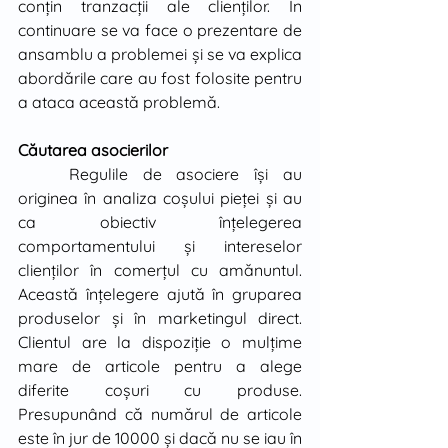
conţin tranzacţii ale clienţilor. În 
continuare se va face o prezentare de 
ansamblu a problemei şi se va explica 
abordările care au fost folosite pentru 
a ataca această problemă.
Căutarea asocierilor
	Regulile de asociere îşi au 
originea în analiza coşului pieţei şi au 
ca obiectiv înţelegerea 
comportamentului şi intereselor 
clienţilor în comerţul cu amănuntul. 
Această înţelegere ajută în gruparea 
produselor şi în marketingul direct. 
Clientul are la dispoziţie o mulţime 
mare de articole pentru a alege 
diferite coşuri cu produse. 
Presupunând că numărul de articole 
este în jur de 10000 şi dacă nu se iau în 