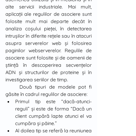
alte servicii industriale. Mai mult, 
aplicaţii ale regulilor de asociere sunt 
folosite mult mai departe decât în 
analiza coşului pieţei, în detectarea 
intruşilor în diferite reţele sau în atacuri 
asupra serverelor web şi folosirea 
paginilor webserverelor. Regulile de 
asociere sunt folosite şi de oamenii de 
ştiinţă în descoperirea secvenţelor 
ADN şi structurilor de proteine şi în 
investigarea seriilor de timp. 
	Două tipuri de modele pot fi 
găsite în cadrul regulilor de asociere: 
Primul tip este “dacă-atunci-
reguli” şi este de forma “Dacă un 
client cumpără lapte atunci el va 
cumpăra şi pâine.”
Al doilea tip se referă la reuniunea 