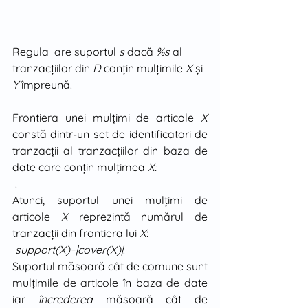
Regula  are suportul 
s
 dacă 
%s
 al 
tranzacţiilor din 
D
 conţin mulţimile 
X
 şi 
Y
 împreună.
Frontiera unei mulţimi de articole 
X
constă dintr-un set de identificatori de 
tranzacţii al tranzacţiilor din baza de 
date care conţin mulţimea 
X:
 .
Atunci, suportul unei mulţimi de 
articole 
X
 reprezintă numărul de 
tranzacţii din frontiera lui 
X
:
support(X)=|cover(X)|
.
Suportul măsoară cât de comune sunt 
mulţimile de articole în baza de date 
iar 
încrederea 
măsoară cât de 