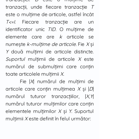
tranzacţii, unde fiecare tranzacţie 
T
este o mulţime de articole, astfel încât 
T<=I
. Fiecare tranzacţie are un 
identificator unic 
TID
. O mulţime de 
elemente care are 
k
 articole se 
numeşte 
k-mulţime de articole. 
Fie 
X
 şi 
Y
 două mulţimi de articole distincte. 
Suportul 
mulţimii de articole 
X
 este 
numărul de submulţimi care conţin 
toate articolele mulţimii 
X
. 
	Fie |
X
| numărul de mulţimi de 
articole care conţin mulţimea 
X
 şi |
D
| 
numărul tuturor tranzacţiilor, |
X,Y
| 
numărul tuturor mulţimilor care conţin 
elementele mulţimilor 
X
 şi 
Y
. Suportul 
mulţimii 
X
 este definit în felul următor: