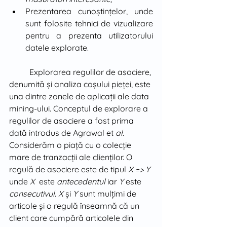
Prezentarea cunoştinţelor, unde 
sunt folosite tehnici de vizualizare 
pentru a prezenta utilizatorului 
datele explorate.
	Explorarea regulilor de asociere, 
denumită şi analiza coşului pieţei, este 
una dintre zonele de aplicaţii ale data 
mining-ului. Conceptul de explorare a 
regulilor de asociere a fost prima 
dată introdus de Agrawal et 
al
. 
Considerăm o piaţă cu o colecţie 
mare de tranzacţii ale clienţilor. O 
regulă de asociere este de tipul 
X => Y
unde 
X  
este 
antecedentul
 iar 
Y
 este 
consecutivul
. 
X
 şi 
Y
 sunt mulţimi de 
articole şi o regulă înseamnă că un 
client care cumpără articolele din 