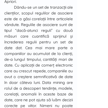
Apriori. 
	Dându-se un set de tranzacţii ale 
clienţilor, scopul regulilor de asociere 
este de a găsi corelaţii între articolele 
vândute. Regulile de asociere sunt de 
tipul “dacă-atunci reguli” cu două 
măsuri care cuantifică sprijinul şi 
încrederea regulii pentru un set de 
date dat. Cea mai mare parte a 
companiilor au acumulat de la clienţi, 
de-a lungul timpului, cantităţi mari de 
date. Cu aplicaţii de comerţ electronic 
care au crescut repede, companiile au 
avut o creştere semnificativă de date 
în doar câteva luni. Data mining are 
rolul de a descoperi tendinţe, modele, 
corelaţii, anomalii în aceste baze de 
date, care ne pot ajuta să luăm decizii 
corecte pe viitor. Nimeni nu poate 