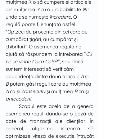
mulţimea 
X
 o să cumpere şi articolele 
din mulţimea 
Y
 cu o probabilitate 
%c
unde 
c
 se numeşte 
încredere
. O 
regulă poate fi enunţată astfel: 
“Optzeci de procente din cei care au 
cumpărat ţigări, au cumpărat şi 
chibrituri”. O asemenea regulă ne 
ajută să răspundem la întrebarea “
Cu 
ce se vinde Coca Cola
?”, sau dacă 
suntem interesaţi să verificăm 
dependenţa dintre două articole 
A
 şi 
B
 putem găsi reguli care au mulţimea 
A 
ca şi 
consecutiv 
şi mulţimea 
B
 ca şi 
antecedent
.
	Scopul este acela de a genera 
asemenea reguli dându-se o bază de 
date de tranzacţii ale clienţilor. În 
general, algoritmii încearcă să 
optimizeze viteza de execuţie întrucât 