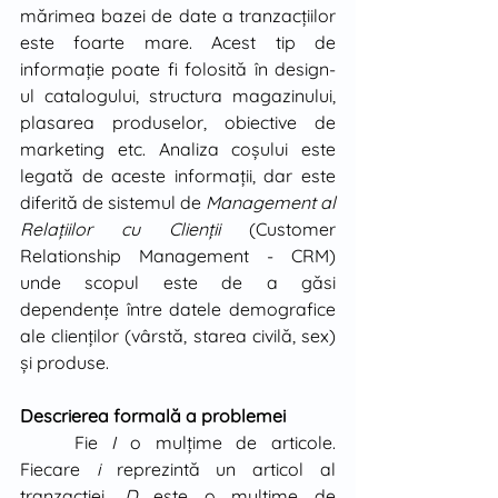
mărimea bazei de date a tranzacţiilor 
este foarte mare. Acest tip de 
informaţie poate fi folosită în design-
ul catalogului, structura magazinului, 
plasarea produselor, obiective de 
marketing etc. Analiza coşului este 
legată de aceste informaţii, dar este 
diferită de sistemul de 
Management al 
Relaţiilor cu Clienţii 
(Customer 
Relationship Management - CRM) 
unde scopul este de a găsi 
dependenţe între datele demografice 
ale clienţilor (vârstă, starea civilă, sex) 
şi produse.
Descrierea formală a problemei 
	Fie 
I
 o mulţime de articole. 
Fiecare 
i
 reprezintă un articol al 
tranzacţiei. 
D
 este o mulţime de 