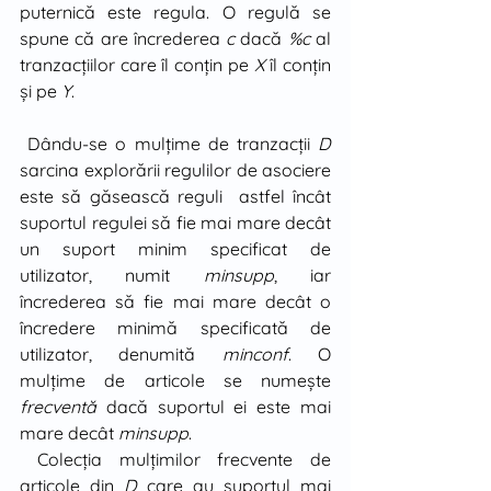
puternică este regula. O regulă se 
spune că are încrederea 
c
 dacă 
%c
 al 
tranzacţiilor care îl conţin pe 
X
 îl conţin 
şi pe 
Y
. 
 Dându-se o mulţime de tranzacţii 
D
sarcina explorării regulilor de asociere 
este să găsească reguli  astfel încât 
suportul regulei să fie mai mare decât 
un suport minim specificat de 
utilizator, numit 
minsupp
, iar 
încrederea să fie mai mare decât o 
încredere minimă specificată de 
utilizator, denumită 
minconf
. O 
mulţime de articole se numeşte 
frecventă
 dacă suportul ei este mai 
mare decât 
minsupp
.
 Colecţia mulţimilor frecvente de 
articole din 
D
 care au suportul mai 