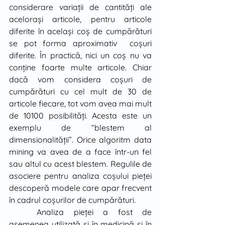
considerare variaţii de cantităţi ale 
aceloraşi articole, pentru articole 
diferite în acelaşi coş de cumpărături 
se pot forma aproximativ  coşuri 
diferite. În practică, nici un coş nu va 
conţine foarte multe articole. Chiar 
dacă vom considera coşuri de 
cumpărături cu cel mult de 30 de 
articole fiecare, tot vom avea mai mult 
de 10100 posibilităţi. Acesta este un 
exemplu de “blestem al 
dimensionalităţii”. Orice algoritm data 
mining va avea de a face într-un fel 
sau altul cu acest blestem. Regulile de 
asociere pentru analiza coşului pieţei 
descoperă modele care apar frecvent 
în cadrul coşurilor de cumpărături. 
	Analiza pieţei a fost de 
asemenea utilizată şi în medicină şi în 