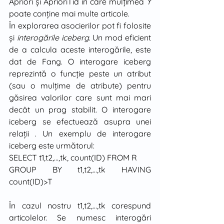
Apriori şi AprioriTid în care mulţimea 
Y 
poate conţine mai multe articole. 
În explorarea asocierilor pot fi folosite 
şi 
interogările iceberg
. Un mod eficient 
de a calcula aceste interogările, este 
dat de Fang. O interogare iceberg 
reprezintă o funcţie peste un atribut 
(sau o mulţime de atribute) pentru 
găsirea valorilor care sunt mai mari 
decât un prag stabilit. O interogare 
iceberg se efectuează asupra unei 
relaţii . Un exemplu de interogare 
iceberg este următorul:
SELECT t1,t2,...,tk, count(ID) FROM R 
GROUP BY t1,t2,...,tk HAVING 
count(ID)>T
În cazul nostru t1,t2,...,tk corespund 
articolelor. Se numesc interogări 