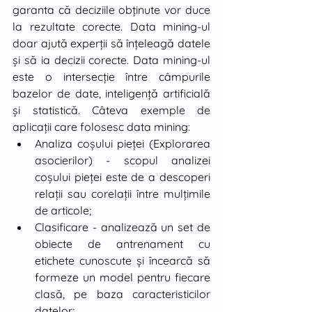
garanta că deciziile obţinute vor duce 
la rezultate corecte. Data mining-ul 
doar ajută experţii să înţeleagă datele 
şi să ia decizii corecte. Data mining-ul 
este o intersecţie între câmpurile 
bazelor de date, inteligenţă artificială 
şi statistică. Câteva exemple de 
aplicaţii care folosesc data mining:
Analiza coşului pieţei (Explorarea 
asocierilor) - scopul analizei 
coşului pieţei este de a descoperi 
relaţii sau corelaţii între mulţimile 
de articole;
Clasificare - analizează un set de 
obiecte de antrenament cu 
etichete cunoscute şi încearcă să 
formeze un model pentru fiecare 
clasă, pe baza caracteristicilor 
datelor;