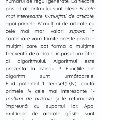
numărul de reguli generate. La fiecare 
pas al algoritmului sunt alese 
N-cele 
mai interesante k-mulţimi de articole, 
apoi primele 
N
 mulţimi de articole cu 
cele mai mari valori 
suport. 
În 
continuare vom trimite aceste posibile 
mulţimi, care pot forma o mulţime 
frecventă de articole, în pasul următor 
al algoritmului. Algoritmul este 
prezentat în listingul 3. Funcţiile din 
algoritm sunt următoarele: 
Find_potential_1_itemset(D,N) caută 
primele 
N
 cele mai interesante 1
-
mulţimi de articole 
şi le returnează 
împreună cu suportul lor. Apoi 
mulţimile de articole găsite sunt 
ordonate descrescător după suport. 
Gen_candidate(Pk) folosesc 
algoritmul Apiori_Gen pentru a 