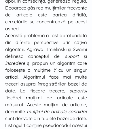
apoi, în consecinţă, generează regula. 
Deoarece găsirea mulţimilor frecvente 
de articole este partea dificilă, 
cercetările se concentrează pe acest 
aspect.
Această problemă a fost aprofundată 
din diferite perspective prin câţiva 
algoritmi. Agrawal, Imielinski şi Swami 
definesc conceptul de 
suport
 şi 
încredere
 şi propun un algoritm care 
foloseşte o mulţime 
Y
 cu un singur 
articol. Algoritmul face mai multe 
treceri asupra înregistrărilor bazei de 
date. La fiecare trecere, 
suportul 
fiecărei mulţimi de articole este 
măsurat. Aceste mulţimi de articole, 
denumite 
mulţimi de articole candidat
sunt derivate din tuplele bazei de date. 
Listingul 1 conţine pseudocodul acestui 