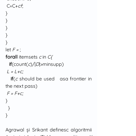
 C=C+
cf
;
}
}
}
}
}
let 
F = 
;
forall
 itemsets 
c
 in 
C{
if
(count(
c
)/|
D
|>minsupp)
L = L+c;
if
(
c
 should be used   asa frontier in 
the next pass)
F = F+c;
}
  }
}
Agrawal şi Srikant definesc algoritmii 