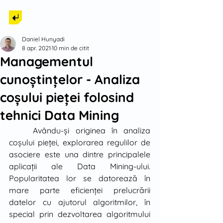
Back to Tech
Daniel Hunyadi
8 apr. 2021
10 min de citit
Managementul
cunoştinţelor - Analiza
coşului pieţei folosind
tehnici Data Mining
	Avându-şi originea în analiza 
coşului pieţei, explorarea regulilor de 
asociere este una dintre principalele 
aplicaţii ale Data Mining-ului. 
Popularitatea lor se datorează în 
mare parte eficienţei prelucrării 
datelor cu ajutorul algoritmilor, în 
special prin dezvoltarea algoritmului 